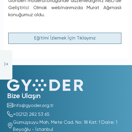
Gönden moderatörlüğünde düzenlediğimiz ABD'de
Geliştirici Olmak webinarımızda Murat Ağırnaslı
konuğumuz oldu.
Eğitimi İzlemek İçin Tıklayınız
Bize Ulaşın
info@gyoder.org.tr
+0(212) 282 53 65
Gümüşsuyu Mah. Mete Cad. No: 18 Kat: 1 Daire: 1
Beyoğlu - İstanbul