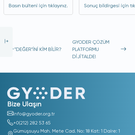
Basın bülteni için tıklayınız.
Sonuç bildirgesi için tık
GYODER ÇÖZÜM
"DEĞER"İNİ KİM BİLİR?
PLATFORMU
DİJİTALDE!
Bize Ulaşın
info@gyoder.org.tr
+0(212) 282 53 65
Gümüşsuyu Mah. Mete Cad. No: 18 Kat: 1 Daire: 1