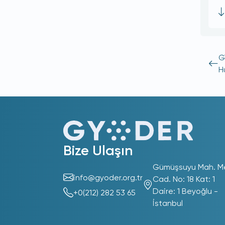
G
H
Bize Ulaşın
Gümüşsuyu Mah. M
info@gyoder.org.tr
Cad. No: 18 Kat: 1
Daire: 1 Beyoğlu -
+0(212) 282 53 65
İstanbul