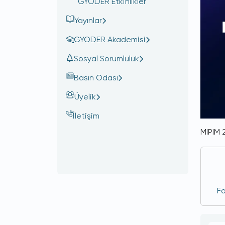
GYODER Etkinlikler
Yayınlar
GYODER Akademisi
Sosyal Sorumluluk
Basın Odası
Üyelik
İletişim
MIPIM 
Fo