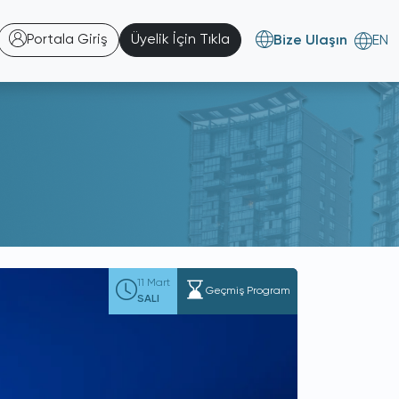
Portala Giriş
Üyelik İçin Tıkla
Bize Ulaşın
EN
11 Mart
Geçmiş Program
SALI