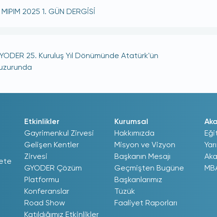
MIPIM 2025 1. GÜN DERGİSİ
YODER 25. Kuruluş Yıl Dönümünde Atatürk'ün
uzurunda
Etkinlikler
Kurumsal
Ak
Gayrimenkul Zirvesi
Hakkımızda
Eği
Gelişen Kentler
Misyon ve Vizyon
Yar
Zirvesi
Başkanın Mesajı
Aka
ete
GYODER Çözüm
Geçmişten Bugüne
MB
Platformu
Başkanlarımız
Konferanslar
Tüzük
Road Show
Faaliyet Raporları
Katıldığımız Etkinlikler