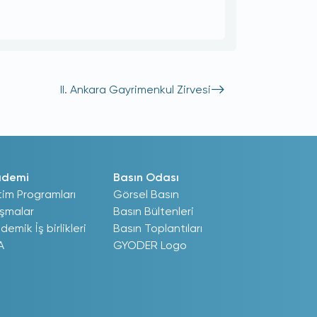
II. Ankara Gayrimenkul Zirvesi
ademi
Basın Odası
tim Programları
Görsel Basın
ışmalar
Basın Bültenleri
demik İş birlikleri
Basın Toplantıları
A
GYODER Logo