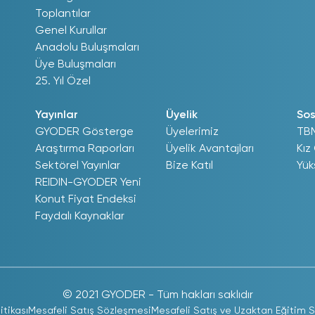
Toplantılar
Genel Kurullar
Anadolu Buluşmaları
Üye Buluşmaları
25. Yıl Özel
Yayınlar
Üyelik
Sos
GYODER Gösterge
Üyelerimiz
TB
Araştırma Raporları
Üyelik Avantajları
Kız
Sektörel Yayınlar
Bize Katıl
Yük
REIDIN-GYODER Yeni
Konut Fiyat Endeksi
Faydalı Kaynaklar
© 2021 GYODER - Tüm hakları saklıdır
litikası
Mesafeli Satış Sözleşmesi
Mesafeli Satış ve Uzaktan Eğitim 