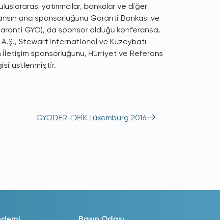
luslararası yatırımcılar, bankalar ve diğer
nferansın ana sponsorluğunu Garanti Bankası ve
-Garanti GYO), da sponsor olduğu konferansa,
 A.Ş., Stewart International ve Kuzeybatı
n İletişim sponsorluğunu, Hürriyet ve Referans
si üstlenmiştir.
GYODER-DEİK Lüxemburg 2016
ademi
Basın Odası