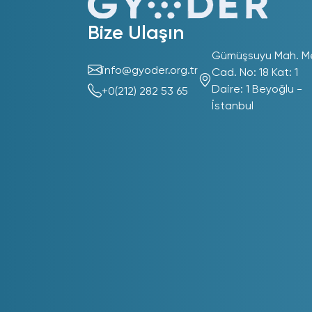
Bize Ulaşın
Gümüşsuyu Mah. M
info@gyoder.org.tr
Cad. No: 18 Kat: 1
Daire: 1 Beyoğlu -
+0(212) 282 53 65
İstanbul