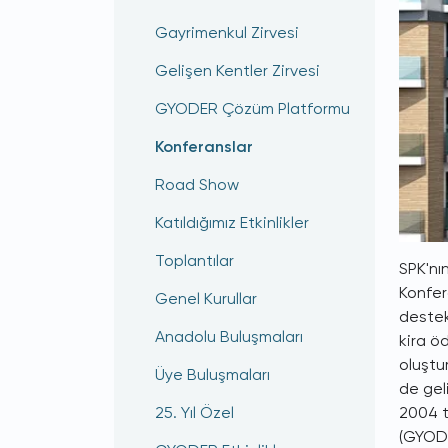
Gayrimenkul Zirvesi
Gelişen Kentler Zirvesi
GYODER Çözüm Platformu
Konferanslar
Road Show
Katıldığımız Etkinlikler
Toplantılar
SPK'nı
Konfer
Genel Kurullar
destek
Anadolu Buluşmaları
kira ö
oluştu
Üye Buluşmaları
de gel
2004 t
25. Yıl Özel
(GYODE