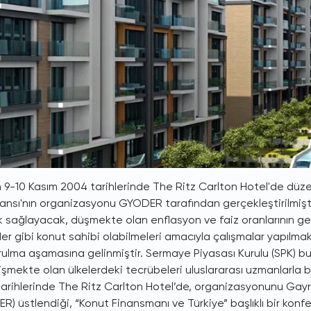
n 9-10 Kasım 2004 tarihlerinde The Ritz Carlton Hotel'de düz
ansı'nın organizasyonu GYODER tarafından gerçekleştirilmiş
 sağlayacak, düşmekte olan enflasyon ve faiz oranlarının getir
der gibi konut sahibi olabilmeleri amacıyla çalışmalar yapılma
rulma aşamasına gelinmiştir. Sermaye Piyasası Kurulu (SPK) 
işmekte olan ülkelerdeki tecrübeleri uluslararası uzmanlarla 
arihlerinde The Ritz Carlton Hotel’de, organizasyonunu Gayri
R) üstlendiği, “Konut Finansmanı ve Türkiye” başlıklı bir kon