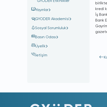
GYODER Etkinlikler
birlik
kredi 
Yayınlar
İş Ban
GYODER Akademisi
Bank E
Gayrim
Sosyal Sorumluluk
gazete
Basın Odası
Üyelik
İletişim
K