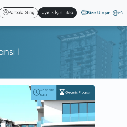
Portala Giriş
Üyelik İçin Tıkla
Bize Ulaşın
EN
nsı I
09 Kasım
Geçmiş Program
SALI