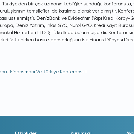
te Türkiye’den bir çok uzmanın tebliğler sunduğu konferansta, u
kuruluşlarının temsilcileri de katılımcı olarak yer almıştır. Ko
kası üstlenmiştir. DenizBank ve Evidea’nın (Yapı Kredi Koray
uropa, Deniz Yatırım, İhlas GYO, Nurol GYO, Kredi Kayıt Bürosu
enkul Hizmetleri LTD. ŞTİ. katkıda bulunmuşlardır. Konferansı
leri üstlenirken basın sponsorluğunu ise Finans Dünyası Dergi
onut Finansmanı Ve Türkiye Konferansı II
Etkinlikler
Kurumsal
Ak