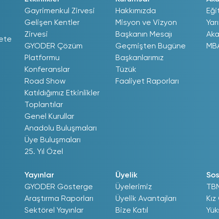
Gayrimenkul Zirvesi
Hakkımızda
Eği
Gelişen Kentler
Misyon ve Vizyon
Yar
Zirvesi
Başkanın Mesajı
Aka
ete
GYODER Çözüm
Geçmişten Bugüne
MB
Platformu
Başkanlarımız
Konferanslar
Tüzük
Road Show
Faaliyet Raporları
Katıldığımız Etkinlikler
Toplantılar
Genel Kurullar
Anadolu Buluşmaları
Üye Buluşmaları
25. Yıl Özel
Yayınlar
Üyelik
Sos
GYODER Gösterge
Üyelerimiz
TB
Araştırma Raporları
Üyelik Avantajları
Kız
Sektörel Yayınlar
Bize Katıl
Yük