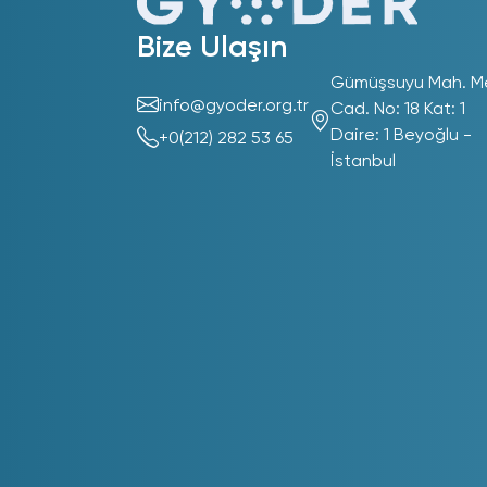
Bize Ulaşın
Gümüşsuyu Mah. M
info@gyoder.org.tr
Cad. No: 18 Kat: 1
Daire: 1 Beyoğlu -
+0(212) 282 53 65
İstanbul