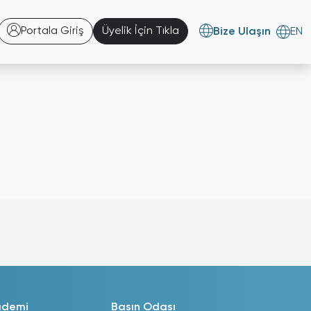
Portala Giriş
Üyelik İçin Tıkla
Bize Ulaşın
EN
ademi
Basın Odası