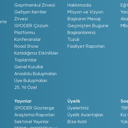
Gayrimenkul Zirvesi
Hakkımızda
Eği
Gelişen Kentler
Misyon ve Vizyon
Yar
Zirvesi
Başkanın Mesajı
Aka
ete
GYODER Çözüm
Geçmişten Bugüne
MB
Platformu
Başkanlarımız
Konferanslar
Tüzük
Road Show
Faaliyet Raporları
Katıldığımız Etkinlikler
Toplantılar
Genel Kurullar
Anadolu Buluşmaları
Üye Buluşmaları
25. Yıl Özel
Yayınlar
Üyelik
Sos
GYODER Gösterge
Üyelerimiz
TB
Araştırma Raporları
Üyelik Avantajları
Kız
Sektörel Yayınlar
Bize Katıl
Yük