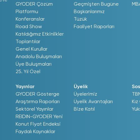
ete
GYODER Çözüm
Geçmişten Bugüne
MB
Platformu
Başkanlarımız
Konferanslar
Tüzük
Road Show
Faaliyet Raporları
Katıldığımız Etkinlikler
Toplantılar
Genel Kurullar
Anadolu Buluşmaları
Üye Buluşmaları
25. Yıl Özel
Yayınlar
Üyelik
Sos
GYODER Gösterge
Üyelerimiz
TB
Araştırma Raporları
Üyelik Avantajları
Kız
Sektörel Yayınlar
Bize Katıl
Yük
REIDIN-GYODER Yeni
Konut Fiyat Endeksi
Faydalı Kaynaklar