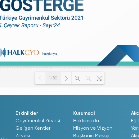
1/80
Loading PDF 100% ...
Etkinlikler
Kurumsal
Ak
Gayrimenkul Zirvesi
Hakkımızda
Eği
Gelişen Kentler
Misyon ve Vizyon
Yar
Zirvesi
Başkanın Mesajı
Aka