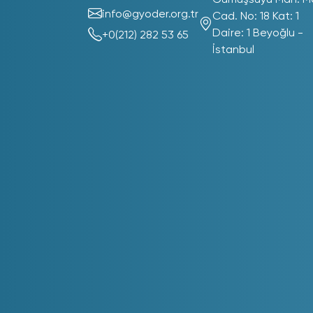
Gümüşsuyu Mah. M
info@gyoder.org.tr
Cad. No: 18 Kat: 1
Daire: 1 Beyoğlu -
+0(212) 282 53 65
İstanbul