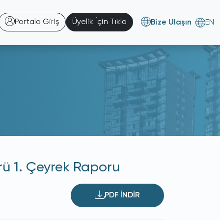
Portala Giriş
Üyelik İçin Tıkla
Bize Ulaşın
EN
rü 1. Çeyrek Raporu
PDF İNDİR