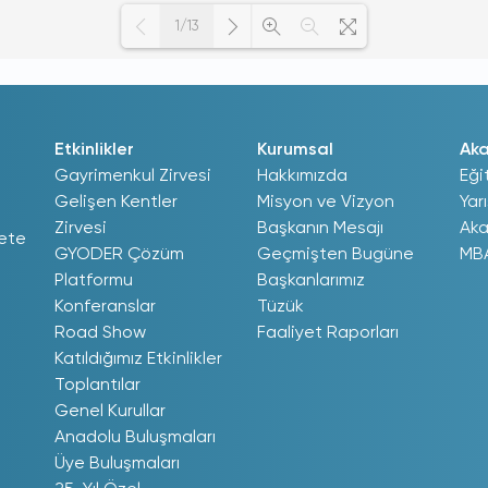
1/13
Loading PDF 100% ...
Etkinlikler
Kurumsal
Ak
Gayrimenkul Zirvesi
Hakkımızda
Eği
Gelişen Kentler
Misyon ve Vizyon
Yar
Zirvesi
Başkanın Mesajı
Aka
ete
GYODER Çözüm
Geçmişten Bugüne
MB
Platformu
Başkanlarımız
Konferanslar
Tüzük
Road Show
Faaliyet Raporları
Katıldığımız Etkinlikler
Toplantılar
Genel Kurullar
Anadolu Buluşmaları
Üye Buluşmaları