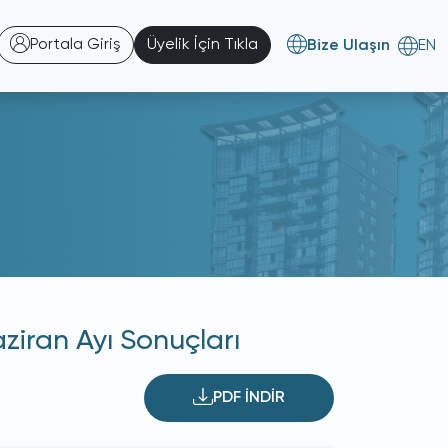
Portala Giriş
Üyelik İçin Tıkla
Bize Ulaşın
EN
iran Ayı Sonuçları
PDF İNDİR