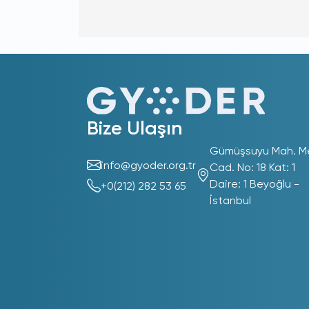
Bize Ulaşın
Gümüşsuyu Mah. M
info@gyoder.org.tr
Cad. No: 18 Kat: 1
Daire: 1 Beyoğlu -
+0(212) 282 53 65
İstanbul