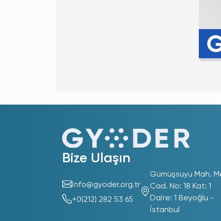
Bize Ulaşın
Gümüşsuyu Mah. M
info@gyoder.org.tr
Cad. No: 18 Kat: 1
Daire: 1 Beyoğlu -
+0(212) 282 53 65
İstanbul