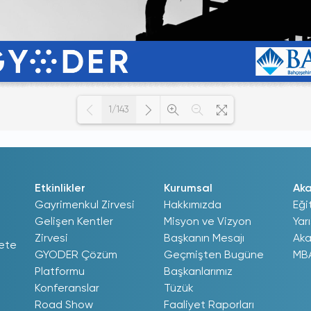
1/143
Loading PDF 100% ...
Etkinlikler
Kurumsal
Ak
Gayrimenkul Zirvesi
Hakkımızda
Eği
Gelişen Kentler
Misyon ve Vizyon
Yar
Zirvesi
Başkanın Mesajı
Aka
ete
GYODER Çözüm
Geçmişten Bugüne
MB
Platformu
Başkanlarımız
Konferanslar
Tüzük
Road Show
Faaliyet Raporları