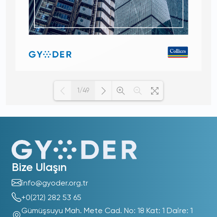
1/49
Loading PDF 100% ...
Bize Ulaşın
info@gyoder.org.tr
+0(212) 282 53 65
Gümüşsuyu Mah. Mete Cad. No: 18 Kat: 1 Daire: 1