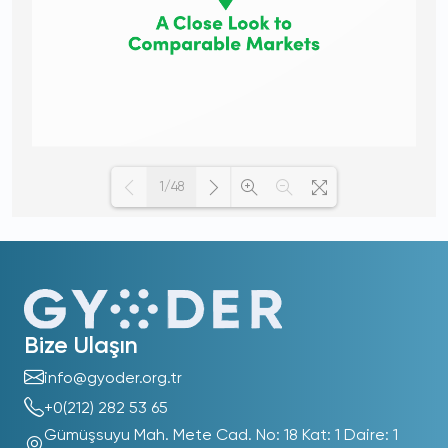
1/48
Loading PDF 100% ...
Bize Ulaşın
info@gyoder.org.tr
+0(212) 282 53 65
Gümüşsuyu Mah. Mete Cad. No: 18 Kat: 1 Daire: 1