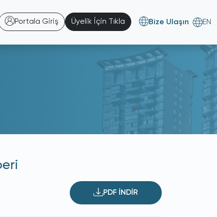
Portala Giriş
Üyelik İçin Tıkla
Bize Ulaşın
EN
eri
PDF İNDİR