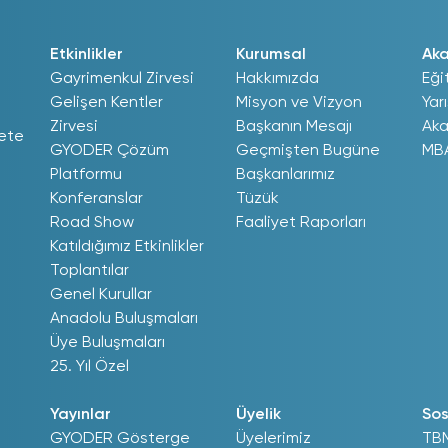
Loading PDF 100% ...
Etkinlikler
Kurumsal
Ak
Gayrimenkul Zirvesi
Hakkımızda
Eği
Gelişen Kentler
Misyon ve Vizyon
Yar
Zirvesi
Başkanın Mesajı
Aka
ete
GYODER Çözüm
Geçmişten Bugüne
MB
Platformu
Başkanlarımız
Konferanslar
Tüzük
Road Show
Faaliyet Raporları
Katıldığımız Etkinlikler
Toplantılar
Genel Kurullar
Anadolu Buluşmaları
Üye Buluşmaları
25. Yıl Özel
Yayınlar
Üyelik
Sos
GYODER Gösterge
Üyelerimiz
TB