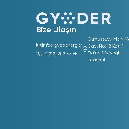
Bize Ulaşın
Gümüşsuyu Mah. M
info@gyoder.org.tr
Cad. No: 18 Kat: 1
Daire: 1 Beyoğlu -
+0(212) 282 53 65
İstanbul