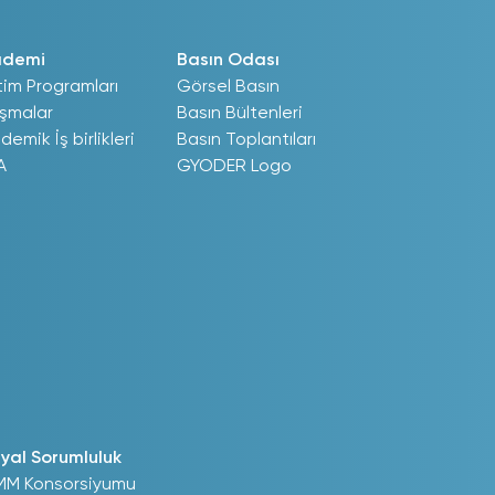
ademi
Basın Odası
tim Programları
Görsel Basın
ışmalar
Basın Bültenleri
demik İş birlikleri
Basın Toplantıları
A
GYODER Logo
yal Sorumluluk
MM Konsorsiyumu